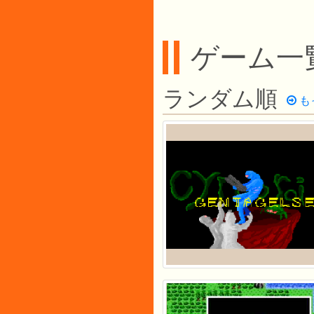
ゲーム一
ランダム順
も