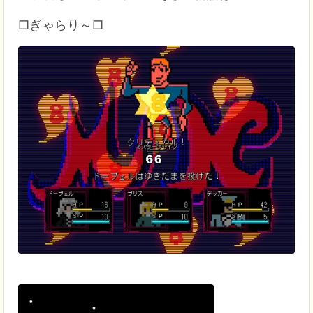
□ぎゃらり～□