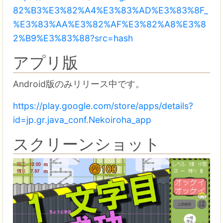
82%B3%E3%82%A4%E3%83%AD%E3%83%8F_
%E3%83%AA%E3%82%AF%E3%82%A8%E3%8
2%B9%E3%83%88?src=hash
アプリ版
Android版のみリリース中です。
https://play.google.com/store/apps/details?
id=jp.gr.java_conf.Nekoiroha_app
スクリーンショット