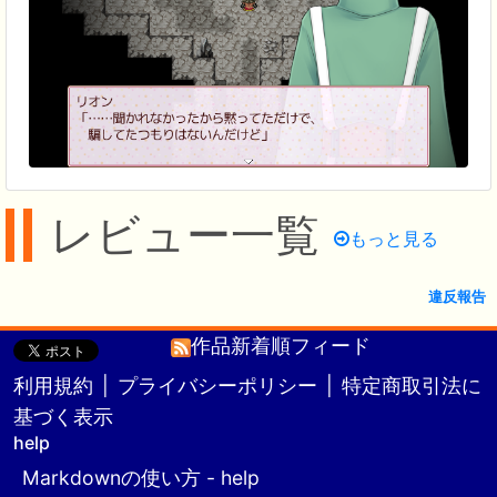
レビュー一覧
もっと見る
違反報告
作品新着順フィード
利用規約
|
プライバシーポリシー
|
特定商取引法に
基づく表示
help
Markdownの使い方 - help