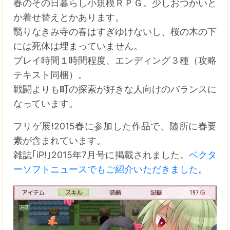
春のその日暮らし小規模ＲＰＧ。少しおつかいと
か着せ替えとかあります。
翳りなきみ寺の春はすぎゆけないし、桜の木の下
には死体は埋まっていません。
プレイ時間１時間程度、エンディング３種（攻略
テキスト同梱）。
戦闘よりも町の探索が好きな人向けのバランスに
なっています。
フリゲ展!2015春に参加した作品で、随所に春要
素が含まれています。
雑誌｢iP!｣2015年7月号に掲載されました。
ベクタ
ーソフトニュースでもご紹介いただきました
。